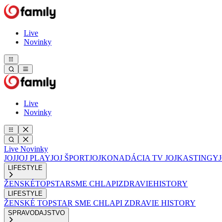
Live
Novinky
Live
Novinky
Live
Novinky
JOJ
JOJ PLAY
JOJ ŠPORT
JOJKO
NADÁCIA TV JOJ
KASTINGY
LIFESTYLE
ŽENSKÉ
TOPSTAR
SME CHLAPI
ZDRAVIE
HISTORY
LIFESTYLE
ŽENSKÉ
TOPSTAR
SME CHLAPI
ZDRAVIE
HISTORY
SPRAVODAJSTVO