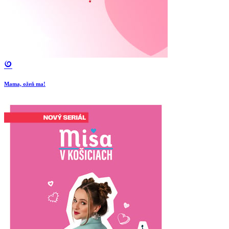
Mama, ožeň ma!