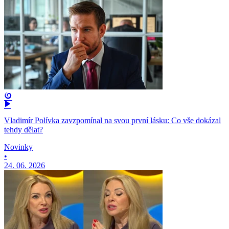
Vladimír Polívka zavzpomínal na svou první lásku: Co vše dokázal
tehdy dělat?
Novinky
•
24. 06. 2026