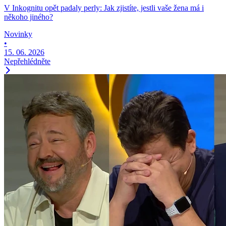
V Inkognitu opět padaly perly: Jak zjistíte, jestli vaše žena má i
někoho jiného?
Novinky
•
15. 06. 2026
Nepřehlédněte