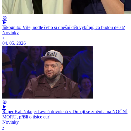
Inkognito: Víte, podle čeho si dnešní děti vybírají, co budou dělat?
Novinky
•
04. 05. 2026
Raper Kali šokuje: Levná dovolená v Dubaji se změnila na NOČNÍ
MORU, přišli o tisíce eur!
Novinky
•