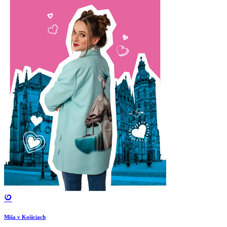
Miša v Košiciach