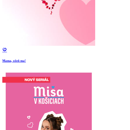
Mama, ožeň ma!