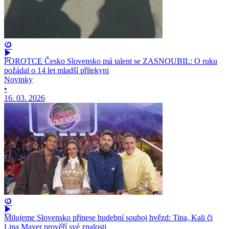
POROTCE Česko Slovensko má talent se ZASNOUBIL: O ruku
požádal o 14 let mladší přítekyni
Novinky
•
16. 03. 2026
Milujeme Slovensko přinese hudební souboj hvězd: Tina, Kali či
Lina Mayer prověří své znalosti