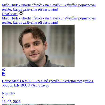
Mišo Hudák uhodil hřebíček na hlavičku: Výstižně pojmenoval
realitu, kterou zažíváme při cestování!
Čítať viac
Mišo Hudák uhodil hřebíček na hlavičku: Výstižně pojmenoval
realitu, kterou zažíváme při cestování!
Herec Matúš KVIETIK v silné zpovědi: Zveřejnil fotografie z
období, kdy BOJOVAL o život
Novinky
•
16. 07. 2026