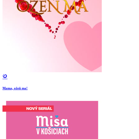
Mama, ožeň ma!