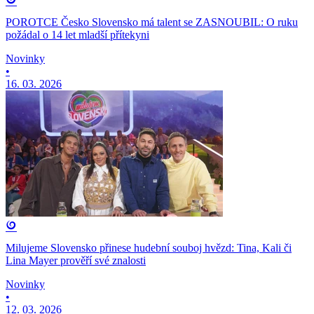
POROTCE Česko Slovensko má talent se ZASNOUBIL: O ruku
požádal o 14 let mladší přítekyni
Novinky
•
16. 03. 2026
Milujeme Slovensko přinese hudební souboj hvězd: Tina, Kali či
Lina Mayer prověří své znalosti
Novinky
•
12. 03. 2026