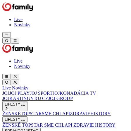
Live
Novinky
Live
Novinky
Live
Novinky
JOJ
JOJ PLAY
JOJ ŠPORT
JOJKO
NADÁCIA TV
JOJ
KASTINGY
JOJ CZ
JOJ GROUP
LIFESTYLE
ŽENSKÉ
TOPSTAR
SME CHLAPI
ZDRAVIE
HISTORY
LIFESTYLE
ŽENSKÉ
TOPSTAR
SME CHLAPI
ZDRAVIE
HISTORY
SPRAVODAJSTVO