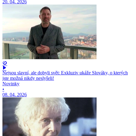
20. 04. 2026
Nejsou slavní, ale dobyli svět: Exkluziv ukáže Slováky, o kterých
jste možná nikdy neslyšeli!
Novinky
•
08. 04. 2026