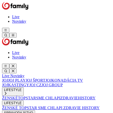
Live
Novinky
Live
Novinky
Live
Novinky
JOJ
JOJ PLAY
JOJ ŠPORT
JOJKO
NADÁCIA TV
JOJ
KASTINGY
JOJ CZ
JOJ GROUP
LIFESTYLE
ŽENSKÉ
TOPSTAR
SME CHLAPI
ZDRAVIE
HISTORY
LIFESTYLE
ŽENSKÉ
TOPSTAR
SME CHLAPI
ZDRAVIE
HISTORY
SPRAVODAJSTVO