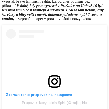
vyrůstal. Právě tam zažil realitu, kterou dnes popisuje bez
příkras.
"V době, kdy jsem vyrůstal v Petržalce na Halově 16 byl
ten život tam o dost reálnější a surovější. Bral se tam heroin, byly
šarvátky a bitvy větší i menší, dokonce pořádané o půl 7 večer u
kanálu,"
vzpomínal raper v pořadu 7 pádů Honzy Dědka.
Zobraziť tento príspevok na Instagrame
Príspevok, ktorý zdieľa Spirit (@majkspirit)