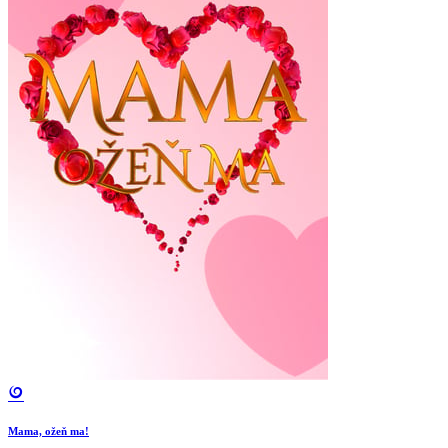
Mama, ožeň ma!