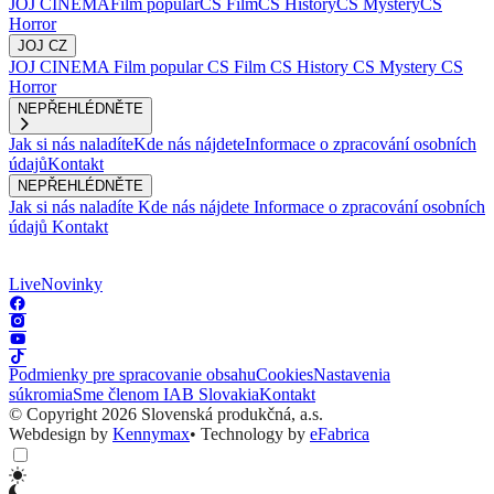
JOJ CINEMA
Film popular
CS Film
CS History
CS Mystery
CS
Horror
JOJ CZ
JOJ CINEMA
Film popular
CS Film
CS History
CS Mystery
CS
Horror
NEPŘEHLÉDNĚTE
Jak si nás naladíte
Kde nás nájdete
Informace o zpracování osobních
údajů
Kontakt
NEPŘEHLÉDNĚTE
Jak si nás naladíte
Kde nás nájdete
Informace o zpracování osobních
údajů
Kontakt
Live
Novinky
Podmienky pre spracovanie obsahu
Cookies
Nastavenia
súkromia
Sme členom IAB Slovakia
Kontakt
© Copyright 2026 Slovenská produkčná, a.s.
Webdesign by
Kennymax
•
Technology by
eFabrica