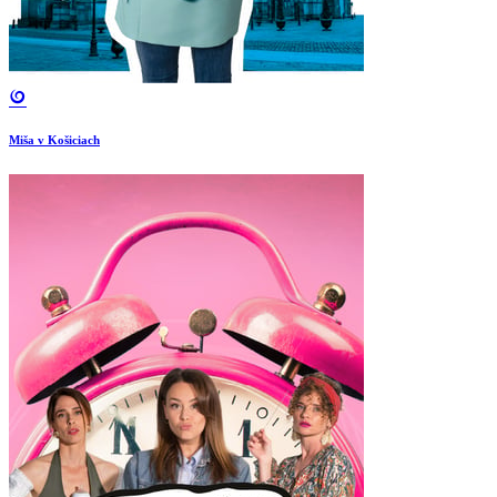
Miša v Košiciach