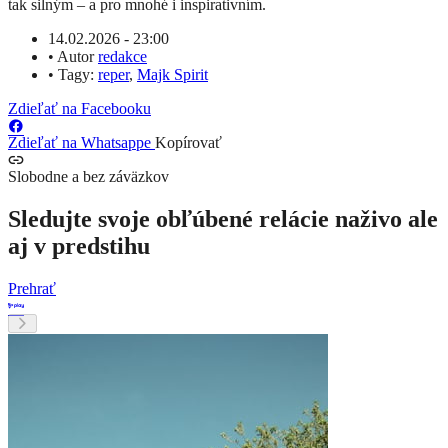
tak silným – a pro mnohé i inspirativním.
14.02.2026 - 23:00
•
Autor
redakce
•
Tagy:
reper
,
Majk Spirit
Zdieľať na Facebooku
Zdieľať na Whatsappe
Kopírovať
Slobodne a bez záväzkov
Sledujte svoje obľúbené relácie naživo ale
aj v predstihu
Prehrať