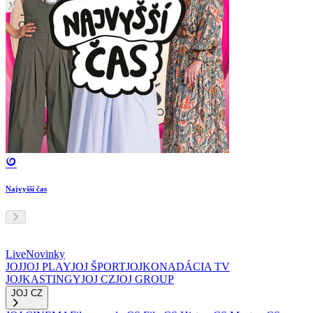
Najvyšší čas
Live
Novinky
JOJ
JOJ PLAY
JOJ ŠPORT
JOJKO
NADÁCIA TV
JOJ
KASTINGY
JOJ CZ
JOJ GROUP
JOJ CZ