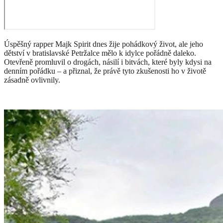
Úspěšný rapper Majk Spirit dnes žije pohádkový život, ale jeho
dětství v bratislavské Petržalce mělo k idylce pořádně daleko.
Otevřeně promluvil o drogách, násilí i bitvách, které byly kdysi na
denním pořádku – a přiznal, že právě tyto zkušenosti ho v životě
zásadně ovlivnily.