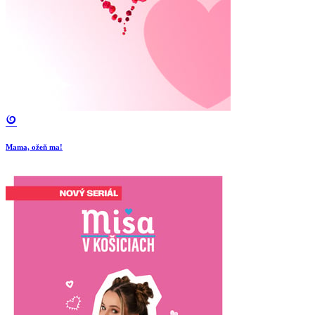
Mama, ožeň ma!