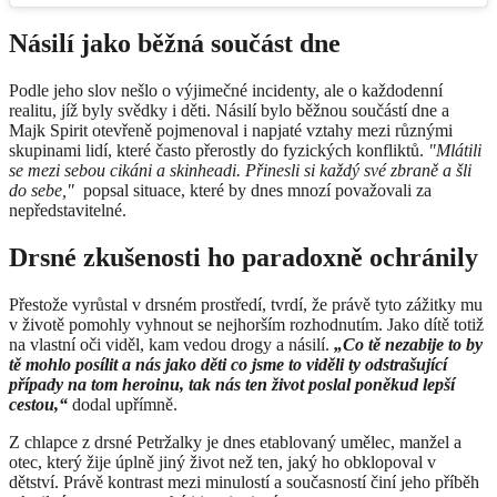
Násilí jako běžná součást dne
Podle jeho slov nešlo o výjimečné incidenty, ale o každodenní
realitu, jíž byly svědky i děti. Násilí bylo běžnou součástí dne a
Majk Spirit otevřeně pojmenoval i napjaté vztahy mezi různými
skupinami lidí, které často přerostly do fyzických konfliktů.
"Mlátili
se mezi sebou cikáni a skinheadi. Přinesli si každý své zbraně a šli
do sebe,"
popsal situace, které by dnes mnozí považovali za
nepředstavitelné.
Drsné zkušenosti ho paradoxně ochránily
Přestože vyrůstal v drsném prostředí, tvrdí, že právě tyto zážitky mu
v životě pomohly vyhnout se nejhorším rozhodnutím. Jako dítě totiž
na vlastní oči viděl, kam vedou drogy a násilí.
„Co tě nezabije to by
tě mohlo posílit a nás jako děti co jsme to viděli ty odstrašující
případy na tom heroinu, tak nás ten život poslal poněkud lepší
cestou,“
dodal upřímně.
Z chlapce z drsné Petržalky je dnes etablovaný umělec, manžel a
otec, který žije úplně jiný život než ten, jaký ho obklopoval v
dětství. Právě kontrast mezi minulostí a současností činí jeho příběh