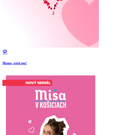
Mama, ožeň ma!