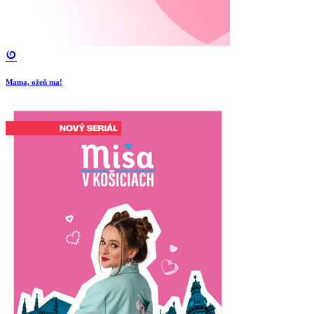
Mama, ožeň ma!