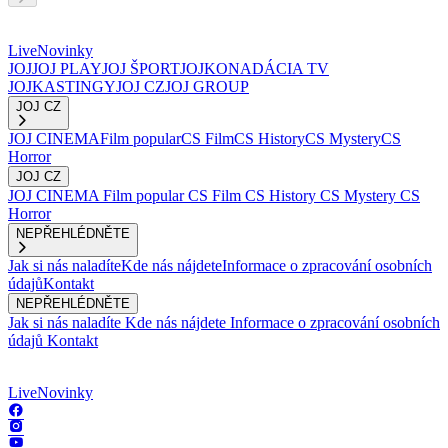
Live
Novinky
JOJ
JOJ PLAY
JOJ ŠPORT
JOJKO
NADÁCIA TV
JOJ
KASTINGY
JOJ CZ
JOJ GROUP
JOJ CZ
JOJ CINEMA
Film popular
CS Film
CS History
CS Mystery
CS
Horror
JOJ CZ
JOJ CINEMA
Film popular
CS Film
CS History
CS Mystery
CS
Horror
NEPŘEHLÉDNĚTE
Jak si nás naladíte
Kde nás nájdete
Informace o zpracování osobních
údajů
Kontakt
NEPŘEHLÉDNĚTE
Jak si nás naladíte
Kde nás nájdete
Informace o zpracování osobních
údajů
Kontakt
Live
Novinky