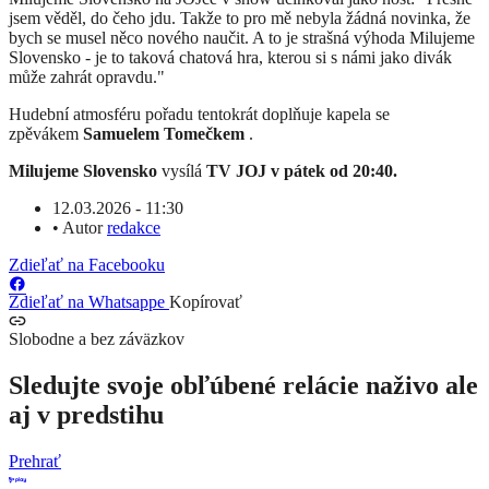
jsem věděl, do čeho jdu. Takže to pro mě nebyla žádná novinka, že
bych se musel něco nového naučit. A to je strašná výhoda Milujeme
Slovensko - je to taková chatová hra, kterou si s námi jako divák
může zahrát opravdu."
Hudební atmosféru pořadu tentokrát doplňuje kapela se
zpěvákem
Samuelem Tomečkem
.
Milujeme Slovensko
vysílá
TV JOJ v pátek od 20:40.
12.03.2026 - 11:30
•
Autor
redakce
Zdieľať na Facebooku
Zdieľať na Whatsappe
Kopírovať
Slobodne a bez záväzkov
Sledujte svoje obľúbené relácie naživo ale
aj v predstihu
Prehrať