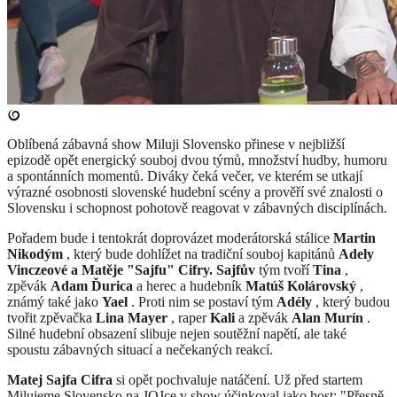
Oblíbená zábavná show Miluji Slovensko přinese v nejbližší
epizodě opět energický souboj dvou týmů, množství hudby, humoru
a spontánních momentů. Diváky čeká večer, ve kterém se utkají
výrazné osobnosti slovenské hudební scény a prověří své znalosti o
Slovensku i schopnost pohotově reagovat v zábavných disciplínách.
Pořadem bude i tentokrát doprovázet moderátorská stálice
Martin
Nikodým
, který bude dohlížet na tradiční souboj kapitánů
Adely
Vinczeové a Matěje "Sajfu" Cifry. Sajfův
tým tvoří
Tina
,
zpěvák
Adam Ďurica
a herec a hudebník
Matúš Kolárovský
,
známý také jako
Yael
. Proti nim se postaví tým
Adély
, který budou
tvořit zpěvačka
Lina Mayer
, raper
Kali
a zpěvák
Alan Murín
.
Silné hudební obsazení slibuje nejen soutěžní napětí, ale také
spoustu zábavných situací a nečekaných reakcí.
Matej Sajfa Cifra
si opět pochvaluje natáčení. Už před startem
Milujeme Slovensko na JOJce v show účinkoval jako host: "Přesně