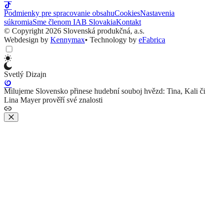
Podmienky pre spracovanie obsahu
Cookies
Nastavenia
súkromia
Sme členom IAB Slovakia
Kontakt
© Copyright 2026 Slovenská produkčná, a.s.
Webdesign by
Kennymax
•
Technology by
eFabrica
Svetlý Dizajn
Milujeme Slovensko přinese hudební souboj hvězd: Tina, Kali či
Lina Mayer prověří své znalosti