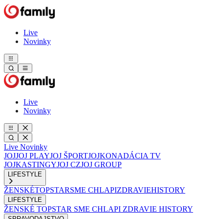
Live
Novinky
Live
Novinky
Live
Novinky
JOJ
JOJ PLAY
JOJ ŠPORT
JOJKO
NADÁCIA TV
JOJ
KASTINGY
JOJ CZ
JOJ GROUP
LIFESTYLE
ŽENSKÉ
TOPSTAR
SME CHLAPI
ZDRAVIE
HISTORY
LIFESTYLE
ŽENSKÉ
TOPSTAR
SME CHLAPI
ZDRAVIE
HISTORY
SPRAVODAJSTVO