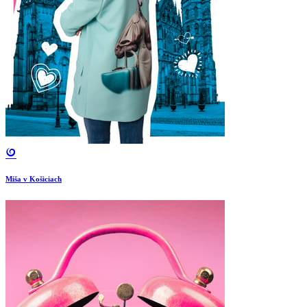
Miša v Košiciach