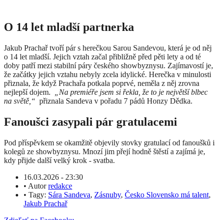
O 14 let mladší partnerka
Jakub Prachař tvoří pár s herečkou Sarou Sandevou, která je od něj
o 14 let mladší. Jejich vztah začal přibližně před pěti lety a od té
doby patří mezi stabilní páry českého showbyznysu. Zajímavostí je,
že začátky jejich vztahu nebyly zcela idylické. Herečka v minulosti
přiznala, že když Prachařa potkala poprvé, neměla z něj zrovna
nejlepší dojem.
„Na premiéře jsem si řekla, že to je největší blbec
na světě,“
přiznala Sandeva v pořadu 7 pádů Honzy Dědka.
Fanoušci zasypali pár gratulacemi
Pod příspěvkem se okamžitě objevily stovky gratulací od fanoušků i
kolegů ze showbyznysu. Mnozí jim přejí hodně štěstí a zajímá je,
kdy přijde další velký krok - svatba.
16.03.2026 - 23:30
•
Autor
redakce
•
Tagy:
Sára Sandeva
,
Zásnuby
,
Česko Slovensko má talent
,
Jakub Prachař