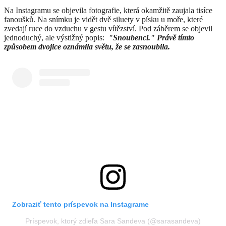
Na Instagramu se objevila fotografie, která okamžitě zaujala tisíce
fanoušků. Na snímku je vidět dvě siluety v písku u moře, které
zvedají ruce do vzduchu v gestu vítězství. Pod záběrem se objevil
jednoduchý, ale výstižný popis:
"Snoubenci." Právě tímto
způsobem dvojice oznámila světu, že se zasnoubila.
Zobraziť tento príspevok na Instagrame
Príspevok, ktorý zdieľa Sara Sandeva (@sarasandeva)