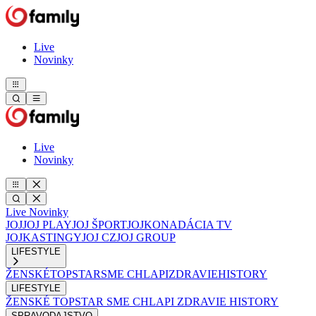
Live
Novinky
Live
Novinky
Live
Novinky
JOJ
JOJ PLAY
JOJ ŠPORT
JOJKO
NADÁCIA TV
JOJ
KASTINGY
JOJ CZ
JOJ GROUP
LIFESTYLE
ŽENSKÉ
TOPSTAR
SME CHLAPI
ZDRAVIE
HISTORY
LIFESTYLE
ŽENSKÉ
TOPSTAR
SME CHLAPI
ZDRAVIE
HISTORY
SPRAVODAJSTVO