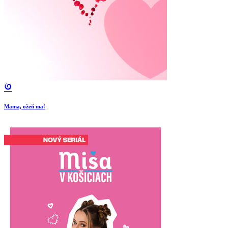
Mama, ožeň ma!