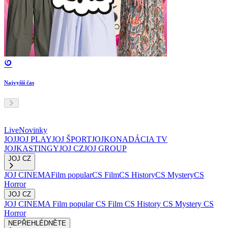
Najvyšší čas
Live
Novinky
JOJ
JOJ PLAY
JOJ ŠPORT
JOJKO
NADÁCIA TV
JOJ
KASTINGY
JOJ CZ
JOJ GROUP
JOJ CZ
JOJ CINEMA
Film popular
CS Film
CS History
CS Mystery
CS
Horror
JOJ CZ
JOJ CINEMA
Film popular
CS Film
CS History
CS Mystery
CS
Horror
NEPŘEHLÉDNĚTE