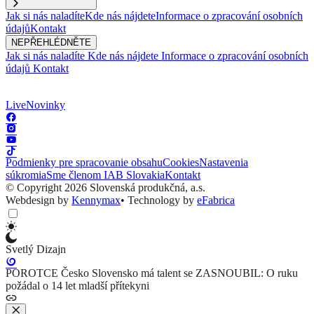
Jak si nás naladíte
Kde nás nájdete
Informace o zpracování osobních
údajů
Kontakt
NEPŘEHLÉDNĚTE
Jak si nás naladíte
Kde nás nájdete
Informace o zpracování osobních
údajů
Kontakt
Live
Novinky
Podmienky pre spracovanie obsahu
Cookies
Nastavenia
súkromia
Sme členom IAB Slovakia
Kontakt
© Copyright 2026 Slovenská produkčná, a.s.
Webdesign by
Kennymax
•
Technology by
eFabrica
Svetlý Dizajn
POROTCE Česko Slovensko má talent se ZASNOUBIL: O ruku
požádal o 14 let mladší přítekyni