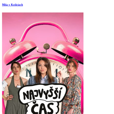
Miša v Košiciach