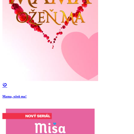
Mama, ožeň ma!