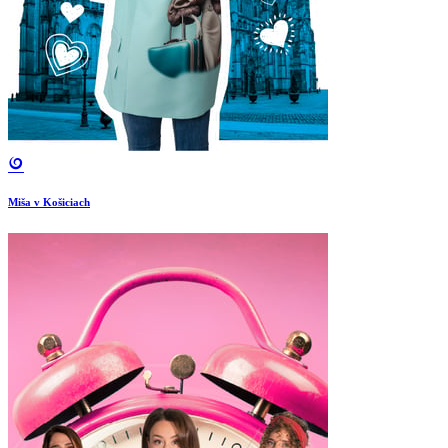
Miša v Košiciach