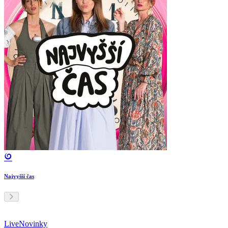
Najvyšší čas
Live
Novinky