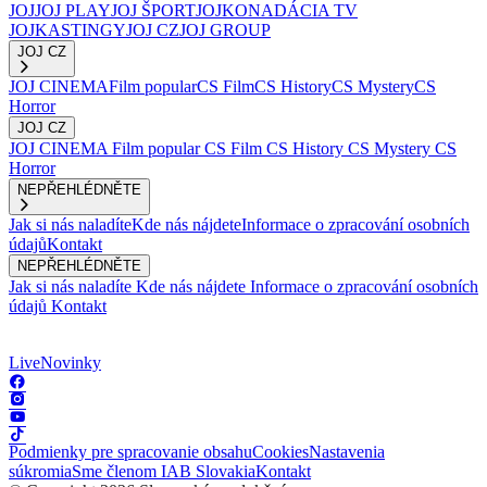
JOJ
JOJ PLAY
JOJ ŠPORT
JOJKO
NADÁCIA TV
JOJ
KASTINGY
JOJ CZ
JOJ GROUP
JOJ CZ
JOJ CINEMA
Film popular
CS Film
CS History
CS Mystery
CS
Horror
JOJ CZ
JOJ CINEMA
Film popular
CS Film
CS History
CS Mystery
CS
Horror
NEPŘEHLÉDNĚTE
Jak si nás naladíte
Kde nás nájdete
Informace o zpracování osobních
údajů
Kontakt
NEPŘEHLÉDNĚTE
Jak si nás naladíte
Kde nás nájdete
Informace o zpracování osobních
údajů
Kontakt
Live
Novinky
Podmienky pre spracovanie obsahu
Cookies
Nastavenia
súkromia
Sme členom IAB Slovakia
Kontakt