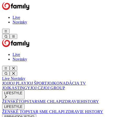
Live
Novinky
Live
Novinky
Live
Novinky
JOJ
JOJ PLAY
JOJ ŠPORT
JOJKO
NADÁCIA TV
JOJ
KASTINGY
JOJ CZ
JOJ GROUP
LIFESTYLE
ŽENSKÉ
TOPSTAR
SME CHLAPI
ZDRAVIE
HISTORY
LIFESTYLE
ŽENSKÉ
TOPSTAR
SME CHLAPI
ZDRAVIE
HISTORY
SPRAVODAJSTVO