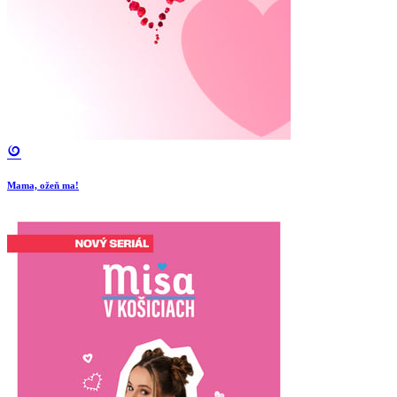
Mama, ožeň ma!