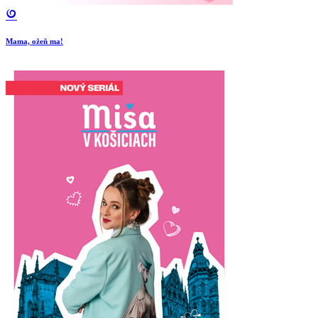
Mama, ožeň ma!